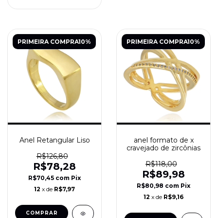
PRIMEIRA COMPRA10%
PRIMEIRA COMPRA10%
Anel Retangular Liso
anel formato de x
cravejado de zircônias
R$126,80
R$118,00
R$78,28
R$89,98
R$70,45
com
Pix
R$80,98
com
Pix
12
x de
R$7,97
12
x de
R$9,16
COMPRAR