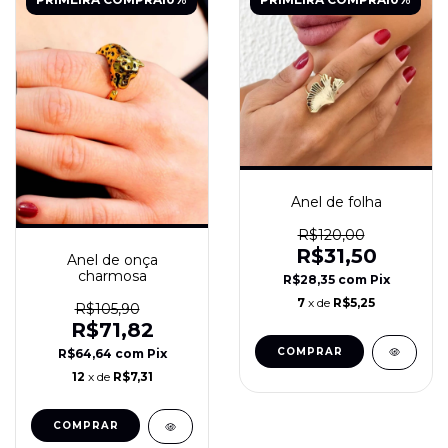
Anel de folha
R$120,00
R$31,50
Anel de onça
charmosa
R$28,35
com
Pix
7
x de
R$5,25
R$105,90
R$71,82
R$64,64
com
Pix
12
x de
R$7,31