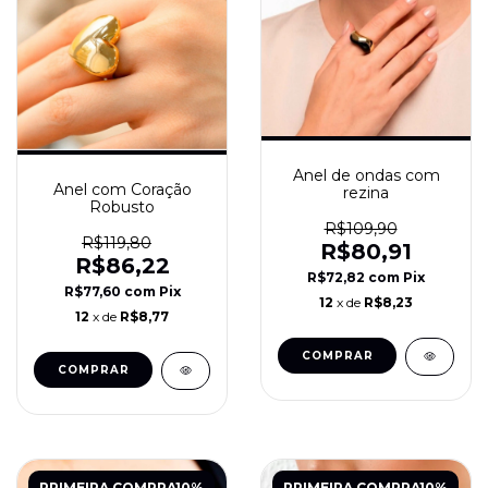
Anel de ondas com
Anel com Coração
rezina
Robusto
R$109,90
R$119,80
R$80,91
R$86,22
R$72,82
com
Pix
R$77,60
com
Pix
12
x de
R$8,23
12
x de
R$8,77
COMPRAR
PRIMEIRA COMPRA10%
PRIMEIRA COMPRA10%