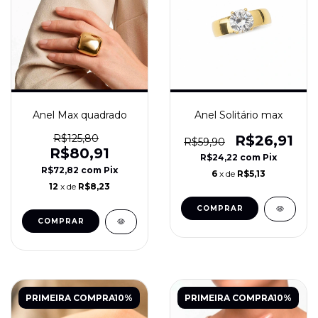
Anel Max quadrado
Anel Solitário max
R$125,80
R$26,91
R$59,90
R$80,91
R$24,22
com
Pix
R$72,82
com
Pix
6
x de
R$5,13
12
x de
R$8,23
COMPRAR
COMPRAR
PRIMEIRA COMPRA10%
PRIMEIRA COMPRA10%