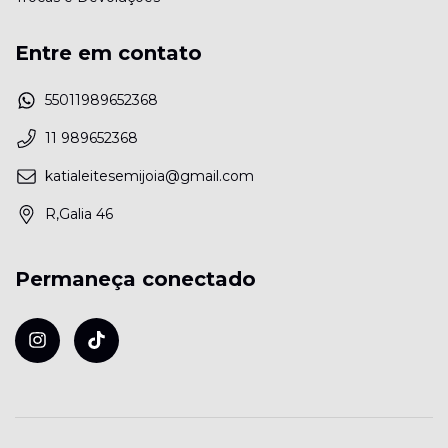
Entre em contato
55011989652368
11 989652368
katialeitesemijoia@gmail.com
R,Galia 46
Permaneça conectado